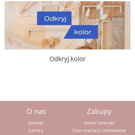
Odkryj kolor
O nas
Zakupy
kontakt
nomet kontrakt
Kariera
Czas realizacji zamówienia