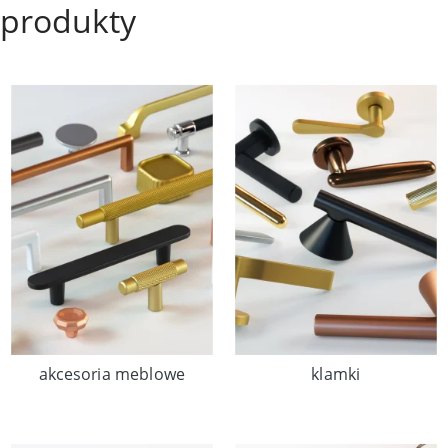
produkty
akcesoria meblowe
klamki