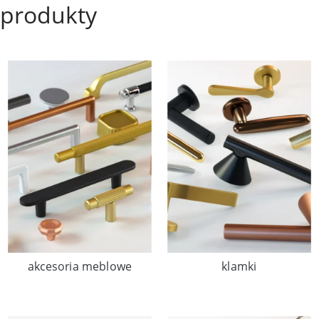
produkty
akcesoria meblowe
klamki