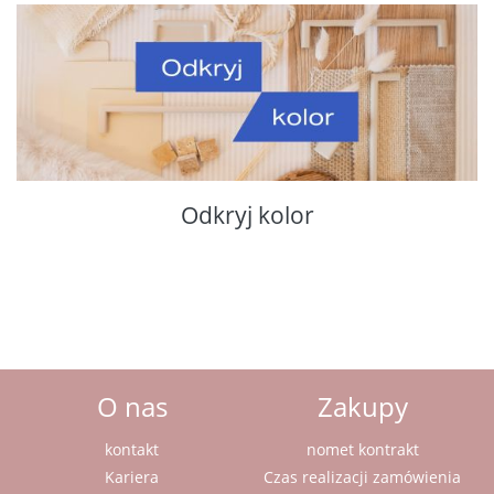
Odkryj kolor
O nas
Zakupy
kontakt
nomet kontrakt
Kariera
Czas realizacji zamówienia