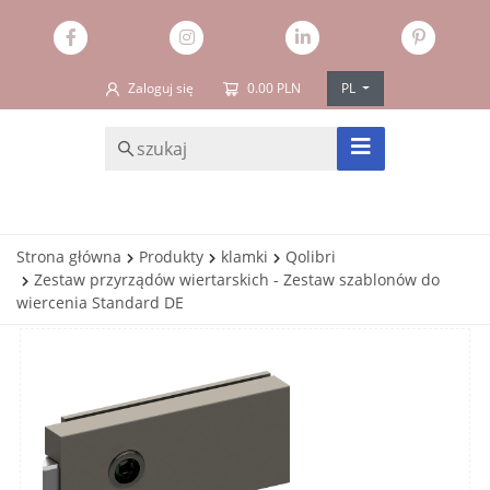
Zaloguj się
0.00 PLN
PL
SZUKAJ
Strona główna
Produkty
klamki
Qolibri
Zestaw przyrządów wiertarskich - Zestaw szablonów do
wiercenia Standard DE