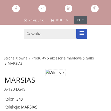
Zaloguj się
0.00 PLN
PL
SZUKAJ
Strona główna
Produkty
akcesoria meblowe
Gałki
MARSIAS
MARSIAS
A-1234.G49
Kolor:
G49
Kolekcja:
MARSIAS