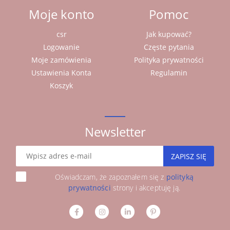
Moje konto
Pomoc
csr
Jak kupować?
Logowanie
Częste pytania
Moje zamówienia
Polityka prywatności
Ustawienia Konta
Regulamin
Koszyk
Newsletter
ZAPISZ SIĘ
Oświadczam, że zapoznałem się z
polityką
prywatności
strony i akceptuję ją.